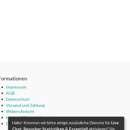
formationen
Impressum
AGB
Datenschutz
Versand und Zahlung
Widerrufsrecht
Muster-Widerrufsformular
Hallo! Könnten wir bitte einige zusätzliche Dienste für
Live
Drittanbieter-Lizenzen
Chat, Besucher Statistiken & Essentiell
aktivieren? Sie