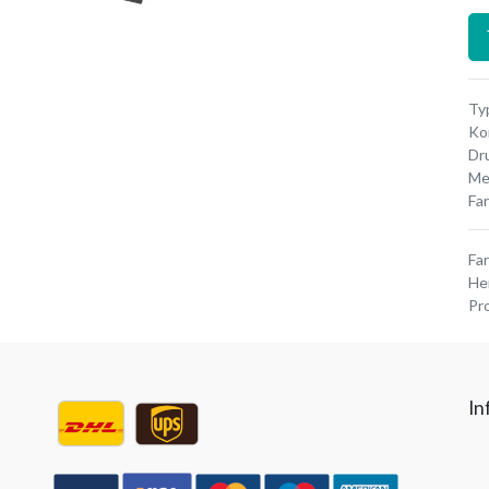
Typ
Ko
Dr
Me
Fa
Fa
He
Pr
In