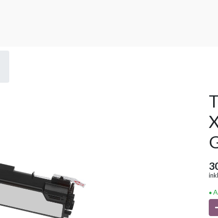
T
X
G
3
ink
A