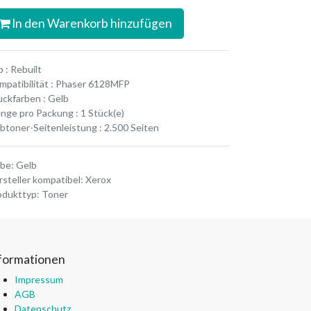
In den Warenkorb hinzufügen
 : Rebuilt
mpatibilität : Phaser 6128MFP
uckfarben : Gelb
nge pro Packung : 1 Stück(e)
rbtoner-Seitenleistung : 2.500 Seiten
rbe
:
Gelb
rsteller kompatibel
:
Xerox
odukttyp
:
Toner
formationen
Impressum
AGB
Datenschutz