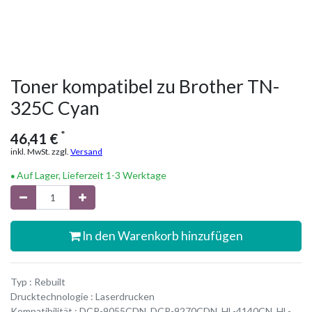
Toner kompatibel zu Brother TN-
325C Cyan
*
46,41
€
inkl. MwSt. zzgl.
Versand
Auf Lager, Lieferzeit 1-3 Werktage
In den Warenkorb hinzufügen
Typ : Rebuilt
Drucktechnologie : Laserdrucken
Kompatibilität : DCP-9055CDN, DCP-9270CDN, HL-4140CN, HL-