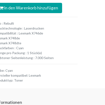
In den Warenkorb hinzufügen
 : Rebuilt
ucktechnologie : Laserdrucken
mpatibilität : Lexmark X746de
xmark X748de
xmark X748dte
uckfarben : Cyan
nge pro Packung : 1 Stück(e)
rbtoner-Seitenleistung : 7.000 Seiten
rbe
:
Cyan
rsteller kompatibel
:
Lexmark
odukttyp
:
Toner
formationen