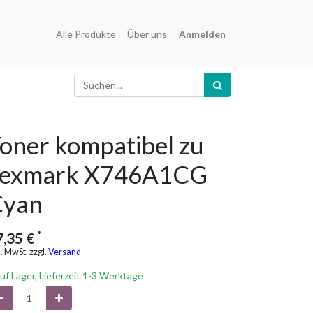
Alle Produkte
Über uns
Anmelden
oner kompatibel zu
Lexmark X746A1CG
Cyan
*
7,35
€
l. MwSt. zzgl.
Versand
uf Lager, Lieferzeit 1-3 Werktage