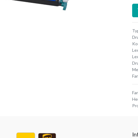
Typ
Dr
Ko
Le
Le
Dr
Me
Fa
Fa
He
Pr
In