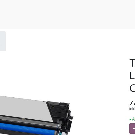
n
T
7
ink
A