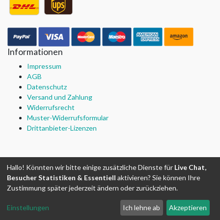
Informationen
Impressum
AGB
Datenschutz
Versand und Zahlung
Widerrufsrecht
Muster-Widerrufsformular
Drittanbieter-Lizenzen
Copyright ©
tonernerd
Hallo! Könnten wir bitte einige zusätzliche Dienste für
Live Chat,
Powered by
- Die #1
Open-Source eCommerce
Besucher Statistiken & Essentiell
aktivieren? Sie können Ihre
Zustimmung später jederzeit ändern oder zurückziehen.
* Alle Preise verstehen sich inklusive Steuern zzgl. Versand.
Einstellungen
Ich lehne ab
Akzeptieren
Gebühren für Nachnahme, falls verfügbar, sind nicht enthalten.