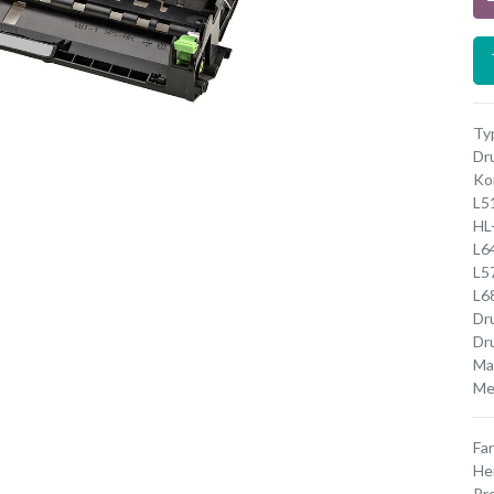
Typ
Dr
Ko
L5
HL
L6
L5
L6
Dr
Dr
Ma
Me
Fa
He
Pr