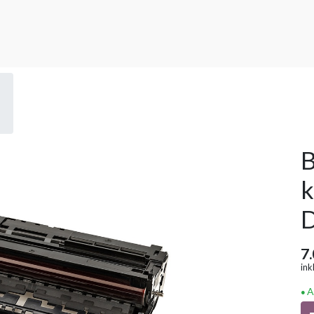
B
k
D
7
ink
A