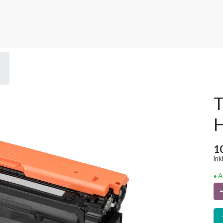
T
H
1
ink
A