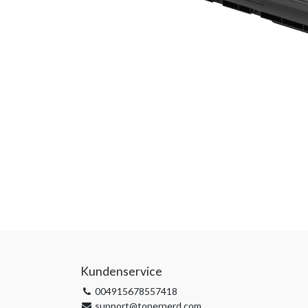
Kundenservice
004915678557418
support@tonernerd.com