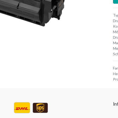
Typ
Dr
Ko
M6
Dr
Ma
Me
Sc
Fa
He
Pr
In