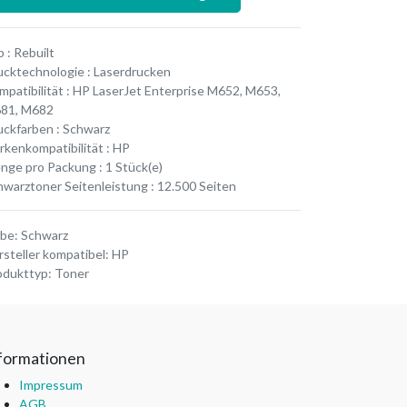
 : Rebuilt
ucktechnologie : Laserdrucken
mpatibilität : HP LaserJet Enterprise M652, M653,
81, M682
uckfarben : Schwarz
rkenkompatibilität : HP
nge pro Packung : 1 Stück(e)
hwarztoner Seitenleistung : 12.500 Seiten
rbe
:
Schwarz
rsteller kompatibel
:
HP
odukttyp
:
Toner
formationen
Impressum
AGB